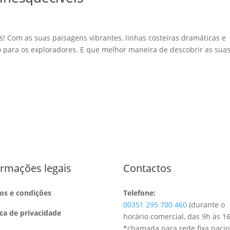
es! Com as suas paisagens vibrantes, linhas costeiras dramáticas e
o para os exploradores. E que melhor maneira de descobrir as sua
ormações legais
Contactos
os e condições
Telefone:
00
351 295 700 460
(durante o
ica de privacidade
horário comercial, das 9h às 1
*chamada para rede fixa nacio