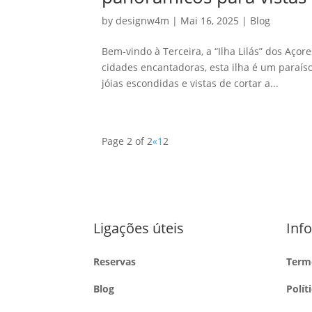
by
designw4m
|
Mai 16, 2025
|
Blog
Bem-vindo à Terceira, a “Ilha Lilás” dos Açor
cidades encantadoras, esta ilha é um paraís
jóias escondidas e vistas de cortar a...
Page 2 of 2
«
1
2
Ligações úteis
Inf
Reservas
Term
Blog
Polít