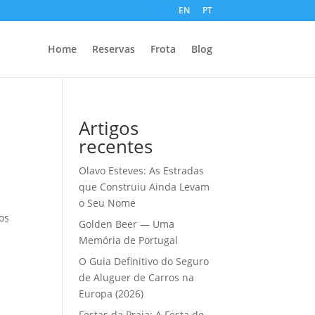
EN
PT
Home
Reservas
Frota
Blog
Artigos
recentes
Olavo Esteves: As Estradas
que Construiu Ainda Levam
o Seu Nome
os
Golden Beer — Uma
Memória de Portugal
O Guia Definitivo do Seguro
de Aluguer de Carros na
Europa (2026)
Festas da Praia: A Festa de